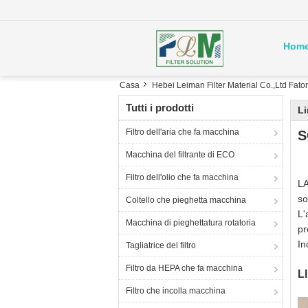
Hom
Casa
Hebei Leiman Filter Material Co.,Ltd Fato
Tutti i prodotti
Li
Filtro dell'aria che fa macchina
S
Macchina del filtrante di ECO
Filtro dell'olio che fa macchina
LA
so
Coltello che pieghetta macchina
L'
Macchina di pieghettatura rotatoria
pr
In
Tagliatrice del filtro
Filtro da HEPA che fa macchina
L
Filtro che incolla macchina