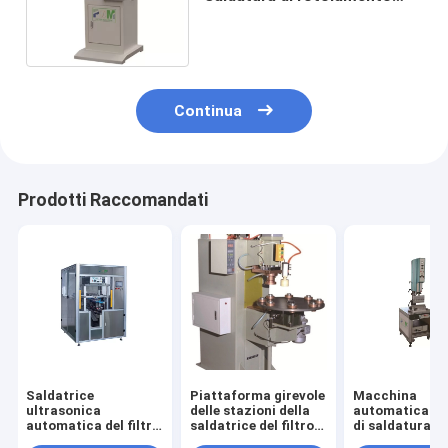
dell'estremità della carta per
macchina del filtrante
Continua
Prodotti Raccomandati
Saldatrice
Piattaforma girevole
Macchina
ultrasonica
delle stazioni della
automatica di
automatica del filtro
saldatrice del filtro
di saldatura a
da PLCS-1A
da Full Auto 8 dalla
ultrasuoni dell