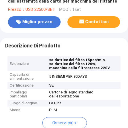
dell'estremità della carta per macchina del filtrante
Prezzo：USD 22500/SET
MOQ：1set
Miglior prezzo
Contattaci
Descrizione Di Prodotto
,
saldatrice del filtro 15pcs/min
Evidenziare
,
saldatrice del filtro 120w
macchina della filtropressa 220V
Capacità di
5 INSIEMI PER 30DAYS
alimentazione
Certificazione
SE
Imballaggi
Cartone di legno standard
particolari
dell'esportazione
Luogo di origine
La Cina
Marca
PLM
Osservi più