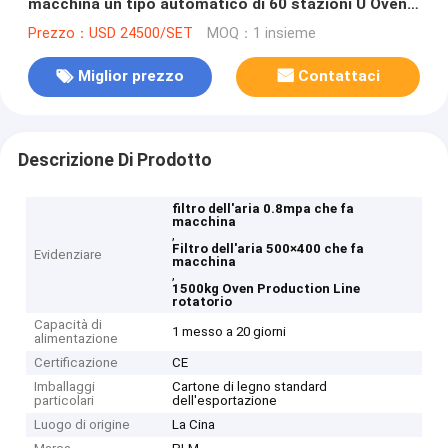
macchina un tipo automatico di 60 stazioni U Oven
Production Line rotatorio
Prezzo：USD 24500/SET
MOQ：1 insieme
Miglior prezzo
Contattaci
Descrizione Di Prodotto
filtro dell'aria 0.8mpa che fa
macchina
,
Filtro dell'aria 500×400 che fa
Evidenziare
macchina
,
1500kg Oven Production Line
rotatorio
Capacità di
1 messo a 20 giorni
alimentazione
Certificazione
CE
Imballaggi
Cartone di legno standard
particolari
dell'esportazione
Luogo di origine
La Cina