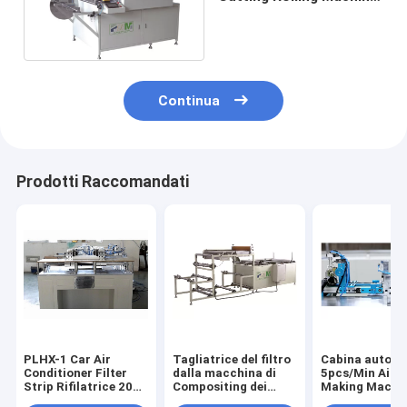
interno del camion
1.5kW
Continua
Prodotti Raccomandati
PLHX-1 Car Air
Tagliatrice del filtro
Cabina autom
Conditioner Filter
dalla macchina di
5pcs/Min Air Fi
Strip Rifilatrice 20
Compositing dei
Making Machin
pezzi / min
materiali del
semi PLLG-1