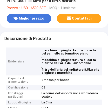
PLPG-350 Full Auto per il filtro dell'aria
dell'automobile
Prezzo：USD 16500 SET
MOQ：1 insieme
Miglior prezzo
Contattaci
Descrizione Di Prodotto
macchina di pieghettatura di carta
del pannello automatico pieno
,
macchina di pieghettatura di carta
Evidenziare
di filtro dell'aria dell'automobile
,
filtro dell'aria del radiatore 8.5kw che
pieghetta macchina
Capacità di
7 messo per bocca
alimentazione
Certificazione
CE
Imballaggi
La norma dell'esportazione wookden la
particolari
scatola
Luogo di origine
La Cina