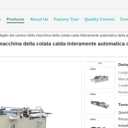
e
Products
About Us
Factory Tour
Quality Control
Con
di taglio dal camion della macchina della colata calda Interamente automatica della
a macchina della colata calda Interamente automatica d
Detta
Luogo 
Marca
Certif
Numer
Term
Quant
Prezz
Imball