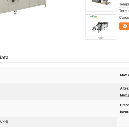
Tempi
Termi
Capac
Conta
iata
Max.
Altez
Max.p
Press
lavor
W×H)