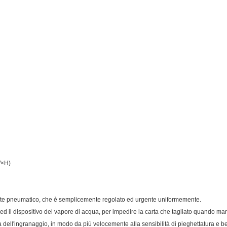
W×H)
agliente pneumatico, che è semplicemente regolato ed urgente uniformemente.
d il dispositivo del vapore di acqua, per impedire la carta che tagliato quando marc
a dell'ingranaggio, in modo da più velocemente alla sensibilità di pieghettatura e b