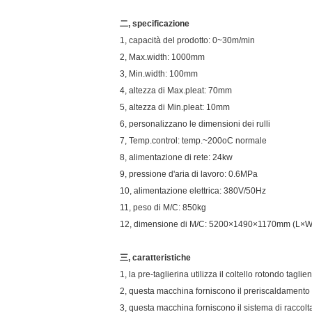
二, specificazione
1, capacità del prodotto: 0~30m/min
2, Max.width: 1000mm
3, Min.width: 100mm
4, altezza di Max.pleat: 70mm
5, altezza di Min.pleat: 10mm
6, personalizzano le dimensioni dei rulli
7, Temp.control: temp.~200oC normale
8, alimentazione di rete: 24kw
9, pressione d'aria di lavoro: 0.6MPa
10, alimentazione elettrica: 380V/50Hz
11, peso di M/C: 850kg
12, dimensione di M/C: 5200×1490×1170mm (L×
三, caratteristiche
1, la pre-taglierina utilizza il coltello rotondo t
2, questa macchina forniscono il preriscaldamento e
3, questa macchina forniscono il sistema di raccolt