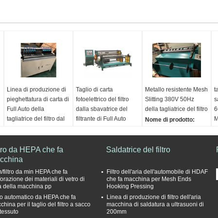
Linea di produzione di
Taglio di carta
Metallo resistente Mesh
t
pieghettatura di carta di
fotoelettrico del filtro
Slitting 380V 50Hz
s
Full Auto della
dalla sbavatrice del
della tagliatrice del filtro
6
tagliatrice del filtro dal
filtrante di Full Auto
M
Nome di prodotto:
coltello
Nome di prodotto:
Macchina resistente di
N
Nome di prodotto:
Macchina resistente di
Mesh Slitting Machine
T
tro da HEPA che fa
Linea di produzione di
Mesh Slitting Machine
Saldatrice del filtro
Filter Cutting del
d
cchina
pieghettatura di carta
Filter Cutting del
metallo del filtrante
R
del coltello di Full Auto
metallo del filtrante
velocità di
S
/filtro da min HEPA che fa
Filtro dell'aria dell'automobile di HDAF
tagliatrice del filtro
Larghezza di taglio
progettazione:
V
orazione dei materiali di vetro di
che fa macchina per Mesh Ends
ra della macchina pp
Hooking Pressing
Velocità:
0.5m/min-
disponibile:
≤1200mm
20m/min
3
tro automatico da HEPA che fa
Linea di produzione di filtro dell'aria
12m/min (regolabile)
bobina ritornare
Powe totale:
1.5KW
L
hina per il taglio del filtro a sacco
macchina di saldatura a ultrasuoni di
larghezza regolabile:
velocità:
≤90m/min
tensione 3.Supply:
 tessuto
200mm
32-1100mm
Gamma tagliata
220-380V/50HZ
G