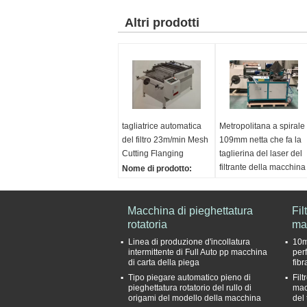
Altri prodotti
tagliatrice automatica
Metropolitana a spirale
del filtro 23m/min Mesh
109mm netta che fa la
Cutting Flanging
taglierina del laser del
filtrante della macchina
Nome di prodotto:
Tagliatrice automatica
Nome di prodotto:
del filtro da Mesh
Macchina di
Cutting And Flanging
Macchina di pieghettatura
pieghettatura rotatoria
Fil
Machine
rotatoria
di pieghettatura di carta
ma
tasso di produzione:
rotatoria della
Linea di produzione d'incollatura
10m
23m/min
macchina del filtro de
intermittente di Full Auto pp macchina
perf
di carta della piega
fib
Larghezza di lavoro
Gamma del diametro:
Tipo piegare automatico pieno di
Fil
massima:
1000mm
90MM-400MM
pieghettatura rotatorio del rullo di
macc
Circonferenza minima:
Larghezza netta:
origami del modello della macchina
del
210mm
109mm