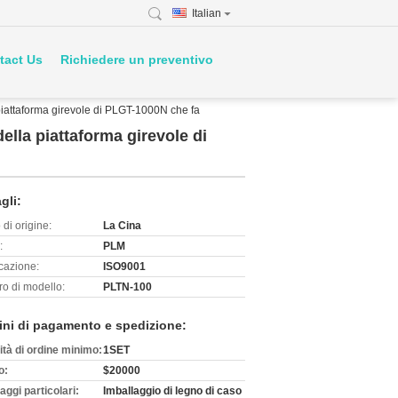
Italian
tact Us
Richiedere un preventivo
 piattaforma girevole di PLGT-1000N che fa
ella piattaforma girevole di
gli:
di origine:
La Cina
:
PLM
icazione:
ISO9001
o di modello:
PLTN-100
ini di pagamento e spedizione:
ità di ordine minimo:
1SET
o:
$20000
aggi particolari:
Imballaggio di legno di caso