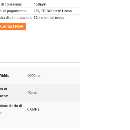
 di consegna:
45days
ni di pagamento:
L/C, T/T, Western Union
ità di alimentazione:
10 insiemi al mese
tto
Width:
1000mm
za di
70mm
leat:
ione d'aria di
0.6MPa
o: