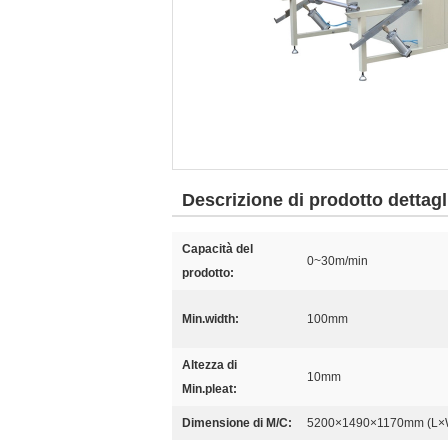
Descrizione di prodotto dettagl
Capacità del
0~30m/min
prodotto:
Min.width:
100mm
Altezza di
10mm
Min.pleat:
Dimensione di M/C:
5200×1490×1170mm (L×