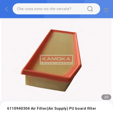
2
/
2
6110940304 Air Filter(Air Supply) PU board filter