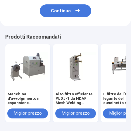
Continua
Prodotti Raccomandati
Macchina
Alto filtro efficiente
Il filtro dell'ari
d'avvolgimento in
PLDJ-1 da HDAF
legante del
espansione
Mesh Welding
cuscinetto di
automatica di
Machine For Air
che fa il multi
spirale della maglia
della macchin
Miglior prezzo
Miglior prezzo
Miglior pr
di buona qualità per i
gradua
filtri dell'aria
personalizzabi
PLJY109-500
secondo la mi