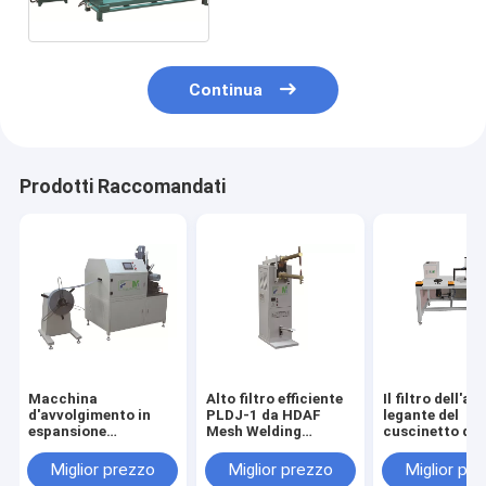
Customzised PLF-1200N
Continua
Prodotti Raccomandati
Macchina
Alto filtro efficiente
Il filtro dell'ari
d'avvolgimento in
PLDJ-1 da HDAF
legante del
espansione
Mesh Welding
cuscinetto di
automatica di
Machine For Air
che fa il multi
spirale della maglia
della macchin
Miglior prezzo
Miglior prezzo
Miglior pr
di buona qualità per i
gradua