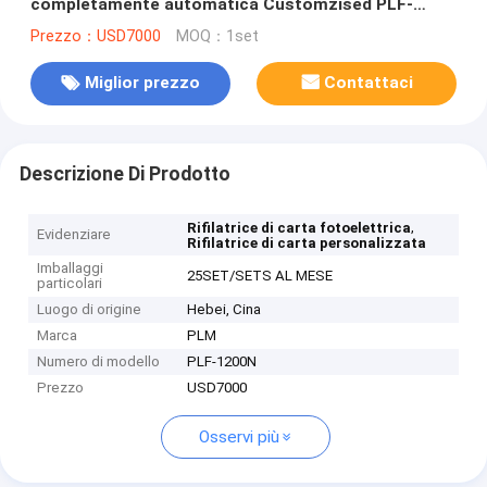
completamente automatica Customzised PLF-
1200N
Prezzo：USD7000
MOQ：1set
Miglior prezzo
Contattaci
Descrizione Di Prodotto
,
Rifilatrice di carta fotoelettrica
Evidenziare
Rifilatrice di carta personalizzata
Imballaggi
25SET/SETS AL MESE
particolari
Luogo di origine
Hebei, Cina
Marca
PLM
Numero di modello
PLF-1200N
Prezzo
USD7000
Osservi più