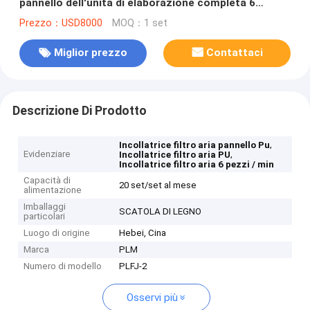
pannello dell'unità di elaborazione completa 6
pezzi/min PLFJ-2
Prezzo：USD8000
MOQ：1 set
Miglior prezzo
Contattaci
Descrizione Di Prodotto
,
Incollatrice filtro aria pannello Pu
Evidenziare
,
Incollatrice filtro aria PU
Incollatrice filtro aria 6 pezzi / min
Capacità di
20 set/set al mese
alimentazione
Imballaggi
SCATOLA DI LEGNO
particolari
Luogo di origine
Hebei, Cina
Marca
PLM
Numero di modello
PLFJ-2
Osservi più