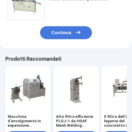
dell'unità di elaborazione
completa 6 pezzi/min PLFJ-2
Continua
Prodotti Raccomandati
Macchina
Alto filtro efficiente
Il filtro dell'ari
d'avvolgimento in
PLDJ-1 da HDAF
legante del
espansione
Mesh Welding
cuscinetto di
automatica di
Machine For Air
che fa il multi