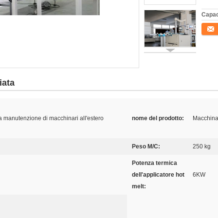
Capac
Conta
iata
la manutenzione di macchinari all'estero
nome del prodotto:
Macchina 
Peso M/C:
250 kg
Potenza termica
dell'applicatore hot
6KW
melt: