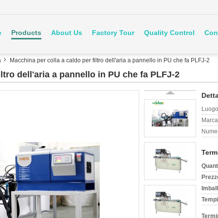
e
Products
About Us
Factory Tour
Quality Control
Con
a
Macchina per colla a caldo per filtro dell'aria a pannello in PU che fa PLFJ-2
ltro dell'aria a pannello in PU che fa PLFJ-2
Detta
Luogo 
Marca
Numer
Term
Quant
Prezz
Imball
Tempi
Termi