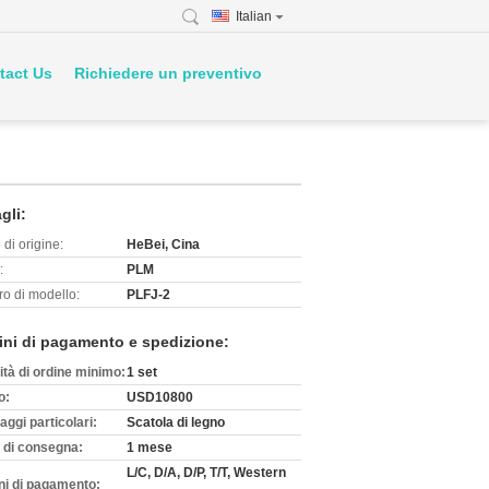
Italian
tact Us
Richiedere un preventivo
gli:
di origine:
HeBei, Cina
:
PLM
o di modello:
PLFJ-2
ini di pagamento e spedizione:
ità di ordine minimo:
1 set
o:
USD10800
aggi particolari:
Scatola di legno
 di consegna:
1 mese
L/C, D/A, D/P, T/T, Western
ni di pagamento: